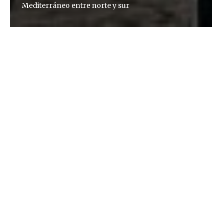
Mediterráneo entre norte y sur
Mattia Insolera
Para mucha gente, el Mediterráneo es sinónimo de
un paraíso de mar, sol y cielos azules. Pero al rascar
la superficie del cliché turístico observamos que el
Mediterráneo en el siglo XXI se ha convertido en
una valla de alambre que separa el Norte y el Sur,
donde se producen algunos de los mayores
conflictos del mundo. El fotógrafo Mattia Insolera
recorrió sus costas para retratar esta realidad.
Este proyecto tiene origen en un viaje abortado que
dio lugar a muchos otros. En 2007, zarpé de Italia
con un amigo que quería cruzar el Atlántico a vela.