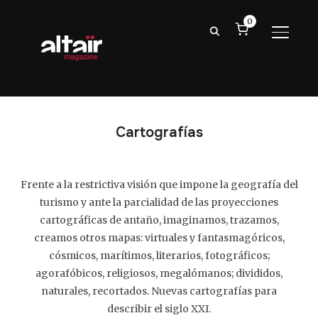
0
ALTER
Cartografías
Frente a la restrictiva visión que impone la geografía del
turismo y ante la parcialidad de las proyecciones
cartográficas de antaño, imaginamos, trazamos,
creamos otros mapas: virtuales y fantasmagóricos,
cósmicos, marítimos, literarios, fotográficos;
agorafóbicos, religiosos, megalómanos; divididos,
naturales, recortados. Nuevas cartografías para
describir el siglo XXI.