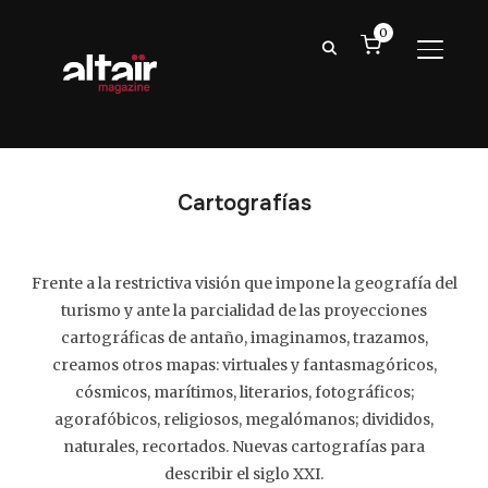
0
ALTER
Cartografías
Frente a la restrictiva visión que impone la geografía del
turismo y ante la parcialidad de las proyecciones
cartográficas de antaño, imaginamos, trazamos,
creamos otros mapas: virtuales y fantasmagóricos,
cósmicos, marítimos, literarios, fotográficos;
agorafóbicos, religiosos, megalómanos; divididos,
naturales, recortados. Nuevas cartografías para
describir el siglo XXI.