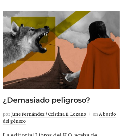
¿Demasiado peligroso?
por
June Fernández / Cristina E. Lozano
en
A bordo
del género
La editorial Libros del K.O. acaba de