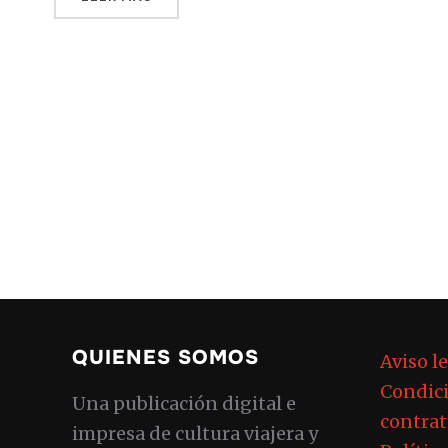
QUIENES SOMOS
Aviso l
Condici
Una publicación digital e
contrat
impresa de cultura viajera y