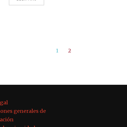
1
2
egal
ones generales de
ación