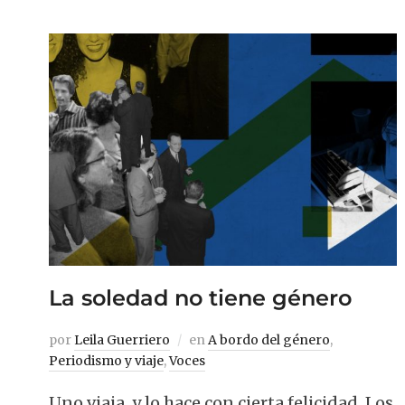
La soledad no tiene género
por
Leila Guerriero
en
A bordo del género
,
Periodismo y viaje
,
Voces
Uno viaja, y lo hace con cierta felicidad. Los