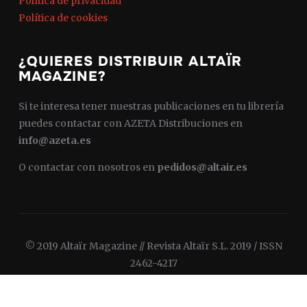
Política de privacidad
Política de cookies
¿QUIERES DISTRIBUIR ALTAÏR
MAGAZINE?
Si te interesa tener nuestras publicaciones en tu librería
puedes contactar con AZETA Distribuciones en
info@azeta.es
O contactar con nosotros en
pedidos@altair.es
© 2019 Altaïr Magazine // Revista Altaïr S.L. 2019 / ISSN
2462-4217
Diseñado por
WPZOOM