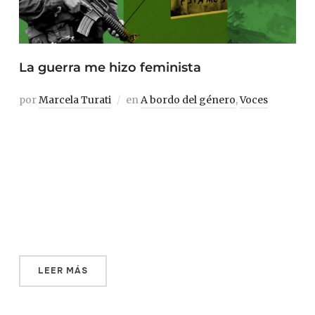
La guerra me hizo feminista
por
Marcela Turati
en
A bordo del género
,
Voces
1 Es difícil ubicar un momento preciso en que me volví
feminista, pero sé que mi transformación comenzó a
partir de que reporteé una guerra, la guerra que desde
hace más de una década ocurre en mi país. Me atrevo a
esbozar dos referencias: Ciudad Juárez, año 2010.
Entonces […]
LEER MÁS