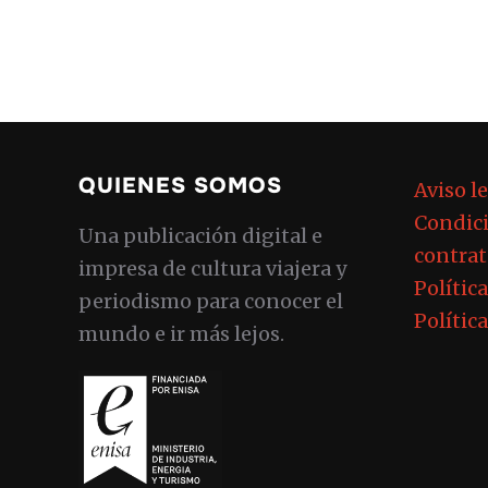
QUIENES SOMOS
Aviso l
Condici
Una publicación digital e
contrat
impresa de cultura viajera y
Polític
periodismo para conocer el
Polític
mundo e ir más lejos.