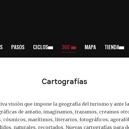
S
PASOS
CICLOS
360˚
MAPA
TIENDA
Cartografías
ctiva visión que impone la geografía del turismo y ante la
ráficas de antaño, imaginamos, trazamos, creamos otro
 cósmicos, marítimos, literarios, fotográficos; agorafób
dos, naturales, recortados. Nuevas cartografías para des