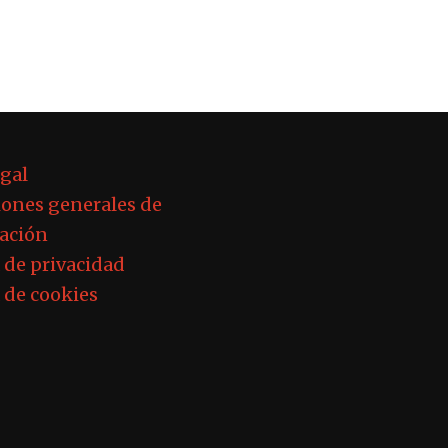
egal
ones generales de
ación
a de privacidad
a de cookies