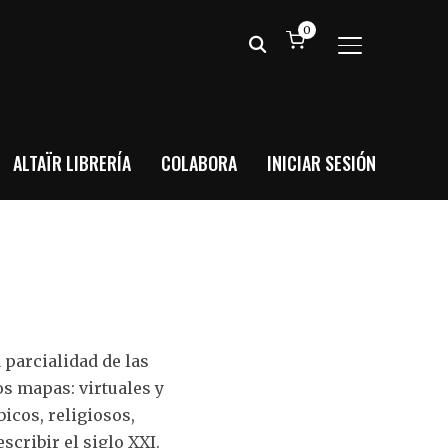
0
ALTERNAR BA
ALTAÏR LIBRERÍA
COLABORA
INICIAR SESIÓN
 parcialidad de las
s mapas: virtuales y
icos, religiosos,
cribir el siglo XXI.