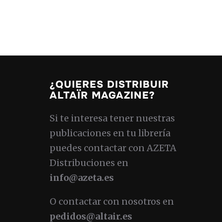
¿QUIERES DISTRIBUIR
ALTAÏR MAGAZINE?
Si te interesa tener nuestras
publicaciones en tu librería
puedes contactar con AZETA
Distribuciones en
info@azeta.es
O contactar con nosotros en
pedidos@altair.es