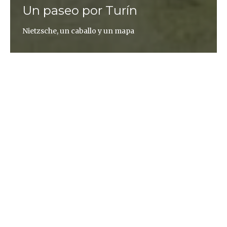
Un paseo por Turín
Nietzsche, un caballo y un mapa
Agustín Fernández Mallo
1 Se sabe que la mañana del 3 de enero de 1889
Friedrich Nietzsche sale de su casa de Turín, calle
de Carlo Alberto, con intención de ir al centro de la
ciudad. Cuando lleva caminados apenas 200
metros, en la Piazza Carignano ve algo que le
obliga a detenerse: un cochero está pegando a su
caballo, que se niega a dar un paso más. Entonces
Nietzsche se acerca, se abraza al cuello del caballo y
le susurra unas palabras que aún hoy resultan un
misterio: «Madre, soy tonto». Regresa de inmediato