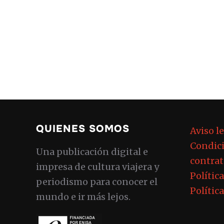
QUIENES SOMOS
Aviso l
Condici
Una publicación digital e
contrat
impresa de cultura viajera y
Polític
periodismo para conocer el
Polític
mundo e ir más lejos.