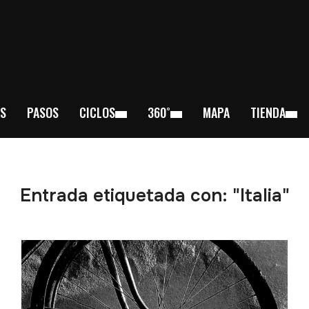
S
PASOS
CICLOS
360˚
MAPA
TIENDA
Entrada etiquetada con: "Italia"