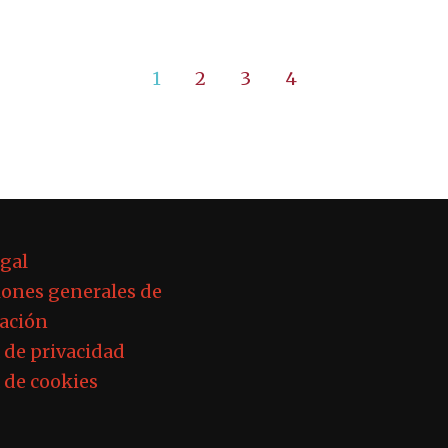
1
2
3
4
egal
ones generales de
ación
a de privacidad
a de cookies