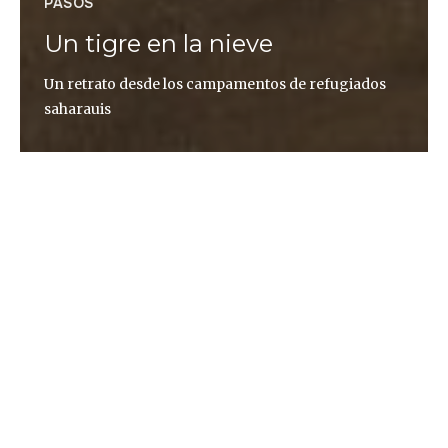
PASOS
Un tigre en la nieve
Un retrato desde los campamentos de refugiados
saharauis
Asier Aldea Esnaola
La italiana Rossana Berini levantó Casa Paradiso,
un centro para ayudar a niños con discapacidad en
los campamentos de refugiados saharauis. Ahí
esperaba morir, pero tuvo que buscar un nuevo
lugar donde nacer.
«En Navarra sería un logro maravilloso, pero allí es
un milagro». Escuché el eco de aquella frase en mi