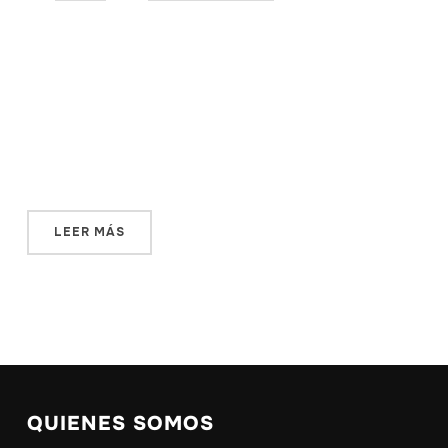
¿Quién hubiera dicho que los videojuegos, demonizados
portadores de la reclusión y el sedentarismo, serían la
clave para levantarse del sofá y perderse por las calles?
En 2016, el juego Pokémon Go pobló parques, comercios
y aceras con criaturas fantásticas. Eva Cid analiza su
impacto y el futuro de la realidad aumentada […]
LEER MÁS
QUIENES SOMOS