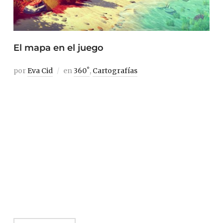
El mapa en el juego
por
Eva Cid
en
360˚
,
Cartografías
La globalización ha reconfigurando la naturaleza
misma de la distancia espacial y temporal en lenguaje
funcional, accesible, a un clic, que permite la subida de
imágenes, la geolocalización, y la difusión en todas las
redes en cualquier parte del globo. Este despliegue de
recursos, pese a su utilidad, choca de frente con el tropo
romántico de lo desconocido. Pero el mundo del
entretenimiento digital ha parido nuevos mundos
transitables.