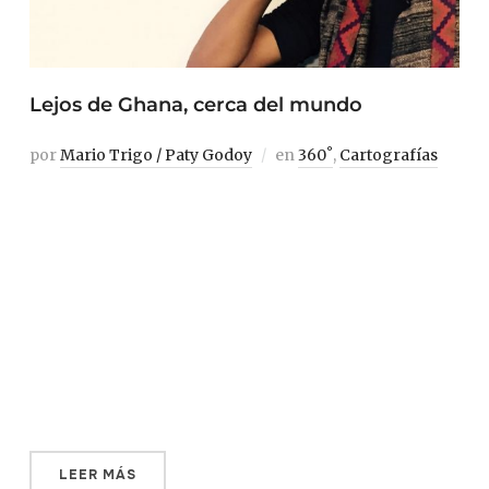
Lejos de Ghana, cerca del mundo
por
Mario Trigo / Paty Godoy
en
360˚
,
Cartografías
Cuando, en marzo de 2005, Taiye Selasi compartió en un
artículo lo que para ella era un afropolita, la escena por
la que iniciaba su descripción no podía ser más
específica: medianoche en el Medicine Bar de Londres,
suena un remix de Fela Kuti y la pisa de baile está llena de
chicas con enormes afros; una concurrencia en la que
Londres se encuentra con Lagos, con Durban y con
Dakar.
LEER MÁS