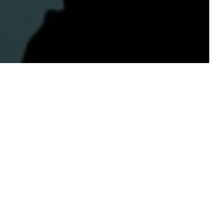
uentra en la valle del Côa,
olítico gracias a sus
on la construcción de una
 aire libre más importante
uero, sobrevive el recuerdo