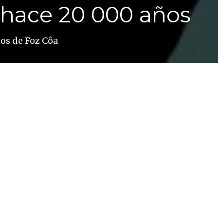
e hace 20 000 años
os de Foz Côa
ados al aire libre más importante del mundo se enc
o. Los visitantes pueden disfrutar de este arte pale
ién a los vecinos que, 20 000 años después, evitar
la historia completa de sus antecesores.
a se encuentra el conjunto rupestre de grabados al
río Côa, afluente de ese eje vertebrador que es el D