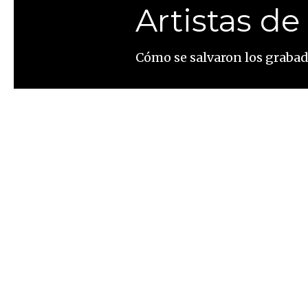
Artistas d
Cómo se salvaron los grabad
Altaïr Magazine
El conjunto rupestre de grab
río que desemboca en el Duer
vetustos autores, pero tamb
presa que habría sumergido 
Cerca de Vila Nova de Foz Cô
del mundo. En la cuenca del 