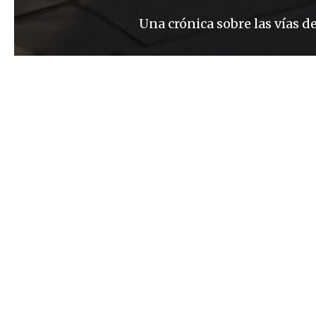
Una crónica sobre las vías d
Albert Alexandre
Los trenes tienen algo de m
definición. Hay hombres cap
no sé qué del año no sé cuán
hombres mayores que, como s
ferroviarios en miniatura. C
llaman modelismo ferroviari
existe una acepción: los tra
industrial (otra intuición)
tiempo. Vivir en una época 