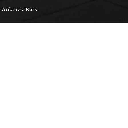
e Ankara a Kars
asculinidad. Es difícil de explicar, seguramente e
aces de decirte todo sobre una locomotora con tan 
tos», «esta viene de no sé dónde», «esta la fabrica
i su vida dependiese de ello, se dedican a constru
on sus arbolitos, sus personitas, sus casitas, sus l
o. En inglés existe un nombre para todos esos hom
inspotter. Este interés desaforado supongo que tie
. Como con el imperio romano, hay hombres que fant
en la que nadie dudaba del progreso, del progreso 