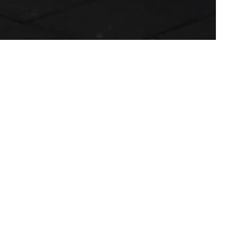
s más una intuición que una
solo mirarla. «Esta es una
n en no sé qué país». Hay
ir gigantescos paisajes
aguitos, eso que con pompa
bres: los railfans. También
ne que ver con la revolución
asean con vivir en otro
masculino.