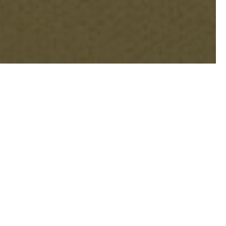
iada a la manera griega,
 Montañosa y selvática.
selvas, humedales y
le. Lo mismo ocurre de
éxico, Guatemala, Honduras,
de termina Panamá y empieza
árboles, montañas y