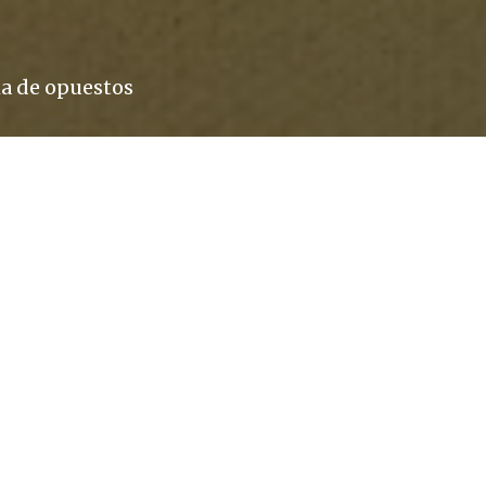
ha de opuestos
a (como la ciudad antigua, Antioquía, pero pronunc
«o») y es una de las más montañosas de Suramérica.
e viajar en automóvil hacia el Norte hasta que las 
ocó se interponen, como un mar verde impenetrab
ducir desde Toronto y atravesar Estados Unidos, M
namá, en general por buenas carreteras. Pero don
 las carreteras se interrumpen y surge un mar de 