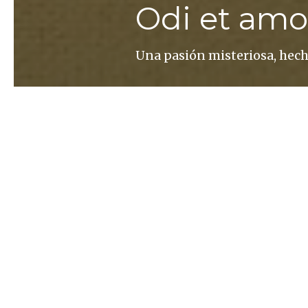
Odi et amo
Una pasión misteriosa, hec
Héctor Abad Faciolince
La región se llama Antioqui
Ἀντιόχεια, con acento en la 
Desde la Patagonia es posibl
montañas de Antioquia y Ch
Norte a Sur: es posible con
Nicaragua, Costa Rica y Pa
Colombia, de repente, todas