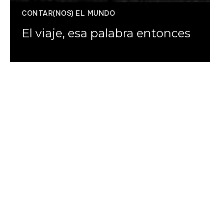
CONTAR(NOS) EL MUNDO
El viaje, esa palabra entonces
Martín Caparrós
Recuerdo un hombre, un griego alejandrino, un
Constantinos —suavemente homosexual en unos
días en que eso era anatema, suavemente
tradicional en unos años en que esa tradición
estaba viva—, que escribió entonces que Ítaca, la
isla, nos había dado el viaje y no sabía —todavía no
sabía, nunca llegó a saberlo, nunca supo— que su
frase sería celebrada y él celebrado y menos supo
que acabaría por ser falsa: falsa como las cosas que