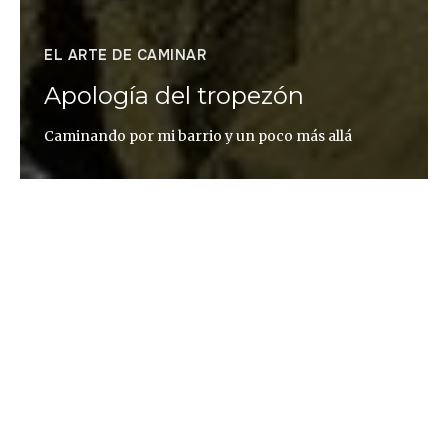
EL ARTE DE CAMINAR
Apología del tropezón
Caminando por mi barrio y un poco más allá
Ander Izagirre
Dicen que el hombre es el único animal que
tropieza dos veces con la misma piedra, y lo dicen
como si fuera algo malo. Aquí van algunos paseos
vascos con rocas en las que conviene tropezar una
y otra vez: Ulía, Aralar y Adarra-Mandoegi.
0. Más allá de Zemoria Camino por las calles de mi