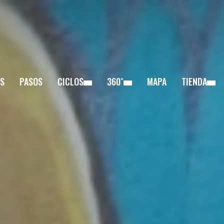
S
PASOS
CICLOS
360˚
MAPA
TIENDA