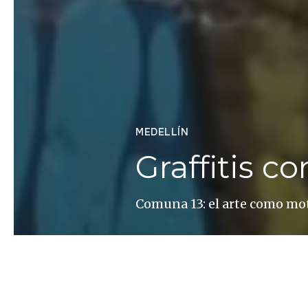
MEDELLÍN
Graffitis co
Comuna 13: el arte como mo
Paty Godoy / Juan Camilo Castañe