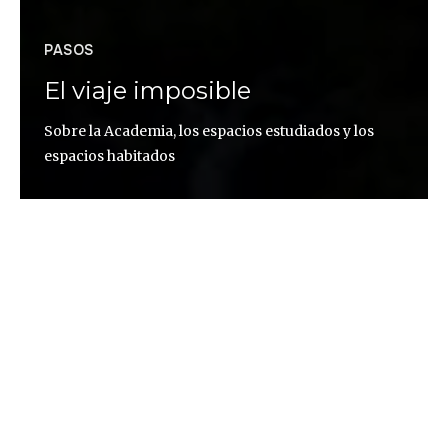
PASOS
El viaje imposible
Sobre la Academia, los espacios estudiados y los
espacios habitados
Olga Blázquez
Volar Volé a Beirut (Líbano) desde Madrid, haciendo
escala en... Bueno, ¿qué más da dónde hice escala?
Aquel espacio transitorio —no porque el espacio
mutara, sino porque era mero pasillo de tránsito—
en el que me encontraba bien podía ser otro
equivalente, de esos con luces cegadoras y duty