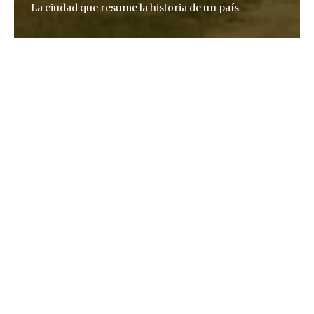
La ciudad que resume la historia de un país
Begoña Sieiro
Temí que no quedara una sola cosa capaz de
sorprenderme, temí que no me abandonara jamás
la impresión de volver Jorge Luis Borges, El Aleph
Querétaro, territorio de los antiguos chichimecas —
aguerridos indígenas que continuaron
defendiéndolo tras la conquista oficial de los
colonizadores— es uno de los estados más
pequeños de México, pero no por ello menos
picante. Como un ingrediente oculto en un platillo
mexicano, este micro-estado asimila a un chile
diminuto y ardiente: parece invisible, aunque con