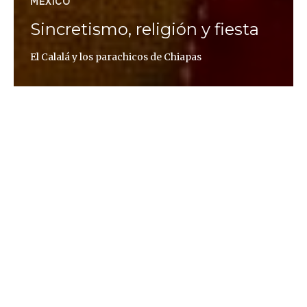
MÉXICO
Sincretismo, religión y fiesta
El Calalá y los parachicos de Chiapas
Ariel Silva
Dice el diccionario que «sincretismo» sería, en
antropología cultural y religión, algo así como «un
intento de conciliar doctrinas distintas» y, de
manera común, lo entendemos como una
propuesta que une (religiosa, festiva o
culturalmente) elementos que no tienen por qué
guardar una coherencia sustancial y en los que
podemos percibir características de fusión de
figuras procedentes de diferentes visiones del