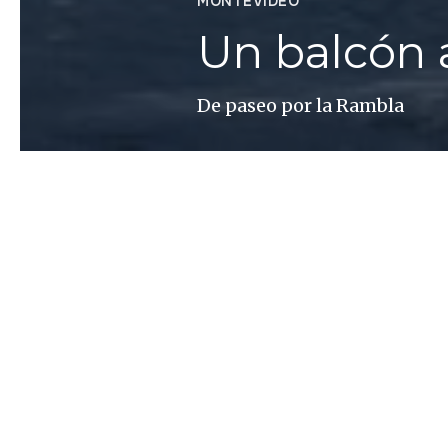
MONTEVIDEO
Un balcón 
De paseo por la Rambla
Inés Bortagaray
Erre, a, eme, be, ele, a Cu
nuestro entrecejo es la de l
comparece en el pensamiento
árabe «ramla», que quiere d
pensamientos pueden aparece
central. Pero eso casi nunca