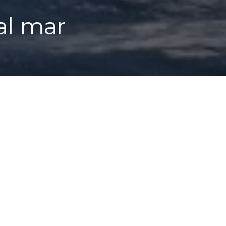
al mar
ando los uruguayos pensamos en la palabra «rambla»
a gran avenida que bordea la costa del mar en la c
 la arena, aunque el sentido etimológico de rambl
ecir «arenal». Muy excepcionalmente y muy atrás 
r las ramblas de Barcelona y la coqueta avenida a
 pasa. Nuestra Rambla es el camino costero, nuestr