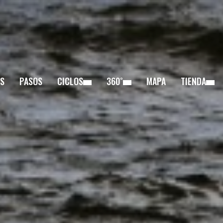
S
PASOS
CICLOS
360˚
MAPA
TIENDA