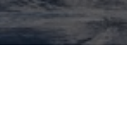
 la imagen que se posa en
iudad de Montevideo. No
a se acuna en el vocablo
en la secuencia de
rbolada en el cantero
o balcón al mar, nuestro