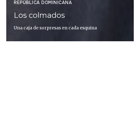
REPÚBLICA DOMINICANA
Los colmados
Una caja de sorpresas en cada esquina
Frank Báez
Plurales y heterogéneos, los colmados son un
elemento clave del paisaje dominicano. Su función
va mucho más allá de proveer de productos a sus
clientes. Son establecimientos multiusos con un
papel social y cultural indiscutible. De hecho, puede
que comprar sea lo de menos…
Fotografías de Fran Afonso.