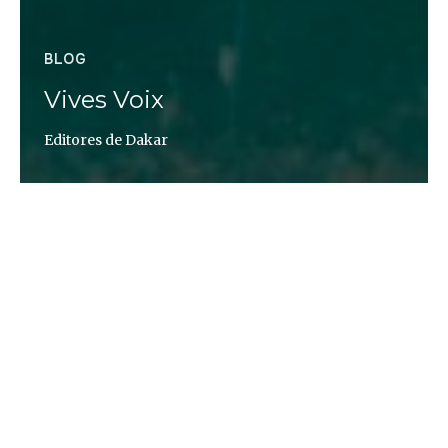
BLOG
Vives Voix
Editores de Dakar
Altaïr Magazine
Cuando Ghael Samb habla de Vives Voix, no se
llama a engaños: sabe lo difícil que es producir
libros en África y más aún si se pretende hacer
libros de fotografía o libros objeto.