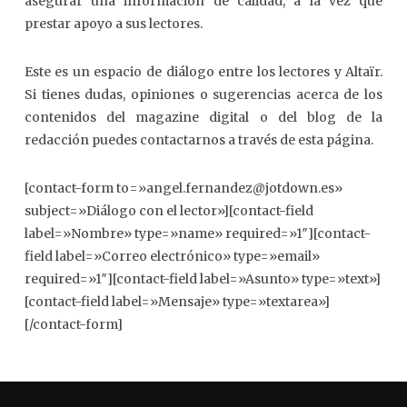
asegurar una información de calidad, a la vez que
prestar apoyo a sus lectores.
Este es un espacio de diálogo entre los lectores y Altaïr.
Si tienes dudas, opiniones o sugerencias acerca de los
contenidos del magazine digital o del blog de la
redacción puedes contactarnos a través de esta página.
[contact-form to=»angel.fernandez@jotdown.es»
subject=»Diálogo con el lector»][contact-field
label=»Nombre» type=»name» required=»1″][contact-
field label=»Correo electrónico» type=»email»
required=»1″][contact-field label=»Asunto» type=»text»]
[contact-field label=»Mensaje» type=»textarea»]
[/contact-form]