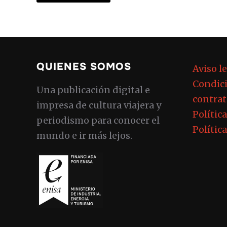
QUIENES SOMOS
Aviso l
Condici
Una publicación digital e
contrat
impresa de cultura viajera y
Polític
periodismo para conocer el
Polític
mundo e ir más lejos.