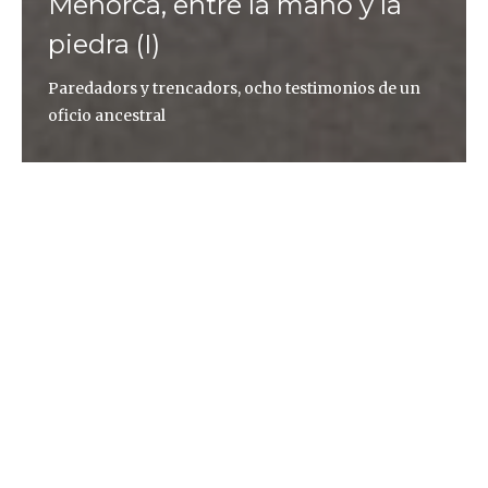
Menorca, entre la mano y la
piedra (I)
Paredadors y trencadors, ocho testimonios de un
oficio ancestral
Carmina Balaguer
—Aquí no hay serpientes malas. Cuando Biel Pons
encaja una piedra puntiaguda dentro de un hueco
hondo no vacila frente a la presencia de ningún
réptil. Carga el pedrusco sin miedo, lo suelta en la
cima del muro, moviéndolo hacia un costado, hacia
el otro, creando una orientación perfecta. Desde
que empezó a levantar paredes de piedra seca
cuarenta años atrás, ninguna culebra le ha frenado