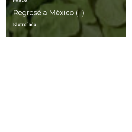
PASOS
Regresé a México (II)
El otro lado
Lourdes Mazorra
Esta es la segunda parte de la crónica 'Regresé a
México'. Puedes leer la primera aquí. —Crucé hace
27 años —en los noventa—, pero yo soñaba mucho
con mi hijo mayor. Había tenido un accidente aquí
en México y yo no lo sabía. Solo soñaba con él y un
día le dije a mi marido no sé qué pasa, voy a
regresar. Fíjate que uno de mis hermanos me dio
los papeles, pensé en quedarme a trabajar y que mi
esposo regresara a ver a los niños, pero no quiso,