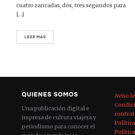
cuatro zancadas, dos, tres segundos para
[…]
LEER MÁS
QUIENES SOMOS
Aviso l
Condici
Una publicación digital e
contrat
impresa de cultura viajera y
Polític
periodismo para conocer el
Polític