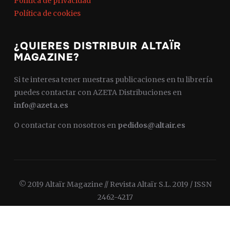
Política de privacidad
Política de cookies
¿QUIERES DISTRIBUIR ALTAÏR
MAGAZINE?
Si te interesa tener nuestras publicaciones en tu librería
puedes contactar con AZETA Distribuciones en
info@azeta.es
O contactar con nosotros en
pedidos@altair.es
© 2019 Altaïr Magazine // Revista Altaïr S.L. 2019 / ISSN
2462-4217
Diseñado por
WPZOOM