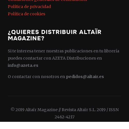
Política de privacidad
Política de cookies
¿QUIERES DISTRIBUIR ALTAÏR
MAGAZINE?
Si te interesa tener nuestras publicaciones en tu librería
puedes contactar con AZETA Distribuciones en
info@azeta.es
O contactar con nosotros en
pedidos@altair.es
© 2019 Altaïr Magazine // Revista Altaïr S.L. 2019 / ISSN
2462-4217
Diseñado por
WPZOOM