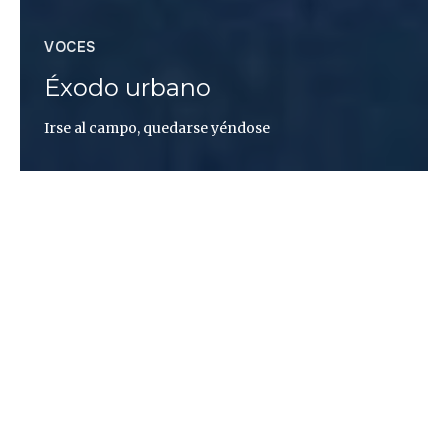
VOCES
Éxodo urbano
Irse al campo, quedarse yéndose
Olga Blázquez
IRSE AL CAMPO
Hubo una época de mi vida en la que yo me lo
jugaba todo al azar. Pero no al azar azaroso —valga
la redundancia—, sino al azar objetivo. Y no me
refiero a que yo fuera ludópata; lo que pasa es que
me dejaba llevar por los signos y los objetos que me