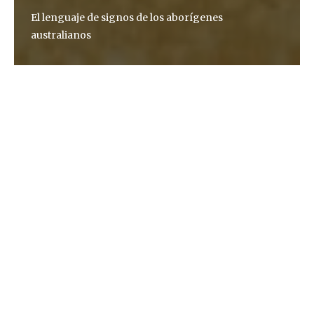
El lenguaje de signos de los aborígenes
australianos
Altaïr Magazine
Iltyem –
Iltyem
, que significa «señas con las
manos» en el idioma de los aborígenes anmatyerr
de Australia, es el nombre de un fascinante
proyecto que se dedica a documentar y preservar
digitalmente las lenguas de signos tradicionales de
cuatro comunidades del desierto central
australiano donde se hablan cinco lenguas
diferentes. El
proyecto
, que se inició en 2011 y se
apoyó principalmente en mujeres de las
comunidades aborígenes, busca crear un archivo
de este sistema de comunicación y para ello se ha