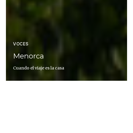
VOCES
Menorca
Cuando el viaje es la casa
Patricia Almarcegui
A veces me piden que escriba sobre Menorca y que
sea algo íntimo, muy mío. Y cómo no lo va a ser si es
mi casa. Casa buscada y casa deseada. De una