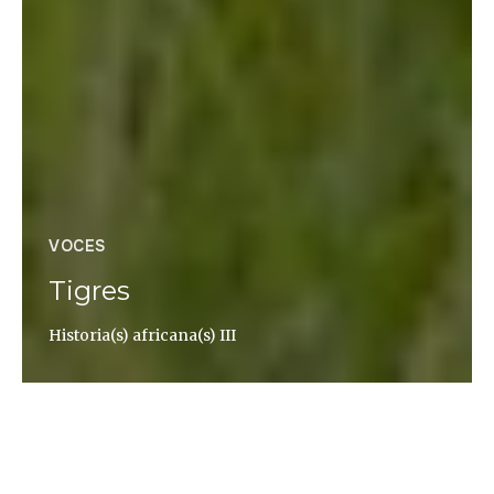
VOCES
Tigres
Historia(s) africana(s) III
Xavier Aldekoa