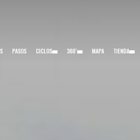
S
PASOS
CICLOS
360˚
MAPA
TIENDA