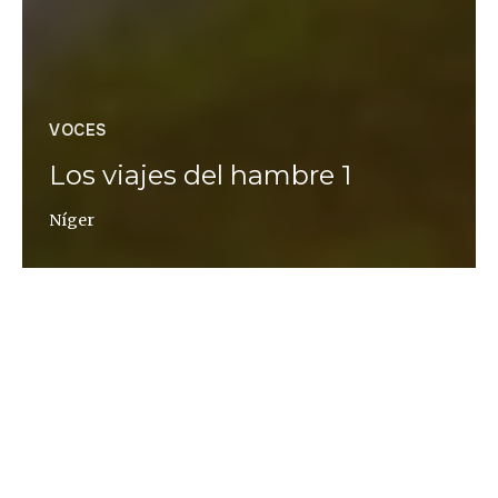
VOCES
Los viajes del hambre 1
Níger
Martín Caparrós
PRIMERA CRÓNICA DE UNA SERIE EXCLUSIVA DE
MARTÍN CAPARRÓS PARA
ALTAÏR MAGAZINE
, QUE
NOS MOSTRARÁ CADA SEMANA A PARTIR DE
HOY LAS FOTOGRAFÍAS QUE REALIZÓ EN EL
PROCESO DE INVESTIGACIÓN PARA SU