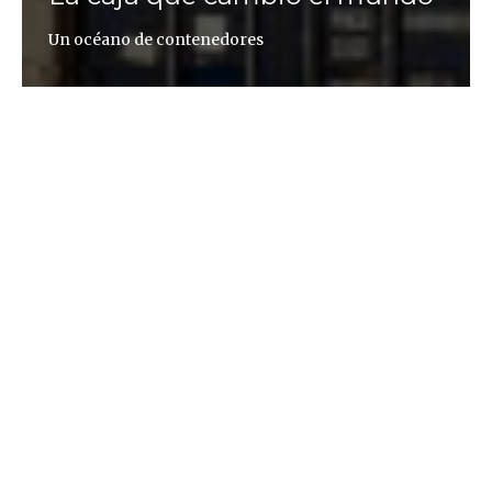
Un océano de contenedores
Jaime López
Un ordenador. Un cuaderno. Una mesa. Una camisa.
Un reloj. Una lata de refresco, un paquete de arroz,
un frigorífico... Mira alrededor de cualquier lugar y
todo lo que veas o tengas a mano habrá pasado
algún tiempo dentro de un contenedor de barco. El
60% del comercio mundial, medido por el valor,
viaja por el mundo en contenedor, la caja que
cambió el comercio internacional.
Un ordenador. Un cuaderno. Una mesa. Una camisa.
Un reloj. Una lata de refresco, un paquete de arroz,