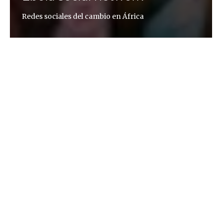
Redes sociales del cambio en África
Cheikh Fall
Todo empezó el 21 de agosto, cuando supimos que
dos médicos americanos, miembros de una ONG
que se habían infectado en Guinea Conakry, habían
recibido un suero experimental (el Zmapp) y se
habían curado. Envié un correo electrónico a los
miembros de la red Africtivistes, que reúne a los
blogueros y activistas africanos a favor de la
democracia —de un 75 a un 80% de los usuarios
africanos utilizan las redes sociales, y el 80% de
ellos tiene menos de 35 años—. Lanzamos el
hashtag de Twitter #GiveUsTheSerum («Dadnos el