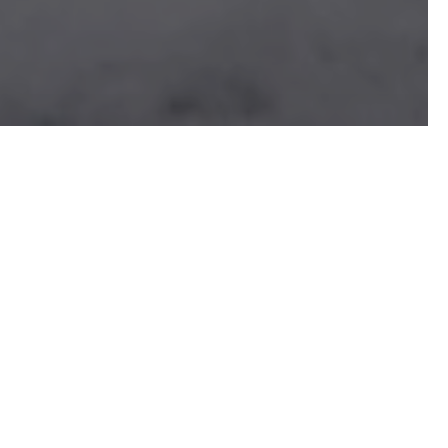
crecimiento ha
stero que hoy en día ya se
 ser humano a cientos de
crecido como la espuma en la
ái y que la costa
os en una industria
suena a historia con final