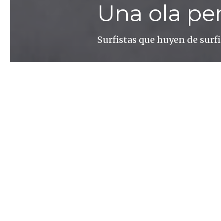
Una ola pe
Surfistas que huyen de surfi
Sergio Villalba
El surf ha sido, durante los
experimentado a lo largo y 
practica en algunos ríos, en
kilómetros del océano. Este
última década. Lo que comen
californiana convirtió en un
floreciente que invierte en 