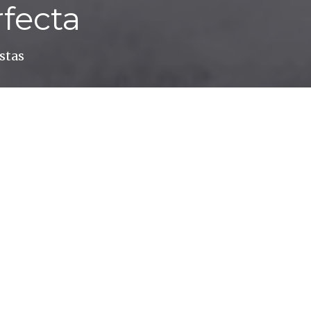
rfecta
stas
 últimos años, uno de los deportes que más rápido 
ancho del planeta. Comenzó siendo un fenómeno co
 los grandes lagos e incluso en olas creadas por el
 boomha provocado que la industria del surf haya 
zó como la pasión de un puñado de hippies en Haw
 icono, genera hoy en día miles de millones de eur
marketing buena parte de sus ingresos.Si bien esto 