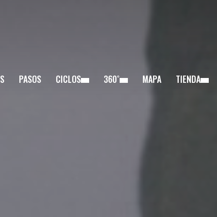
S
PASOS
CICLOS
360˚
MAPA
TIENDA