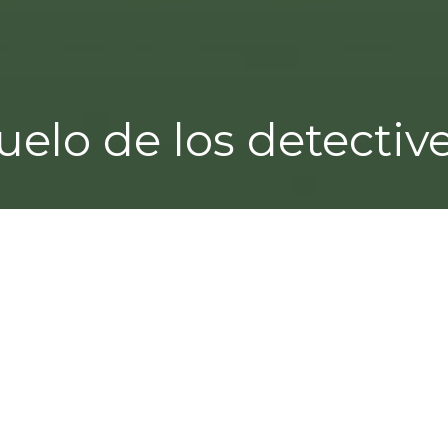
uelo de los detectiv
gar de varios mitos: el de la frontera, el del foraji
s como Río Grande, Viento negro o Sicario Manuel L
 ojos de sus vecinos del norte y el duelo de pist
 salvajes.