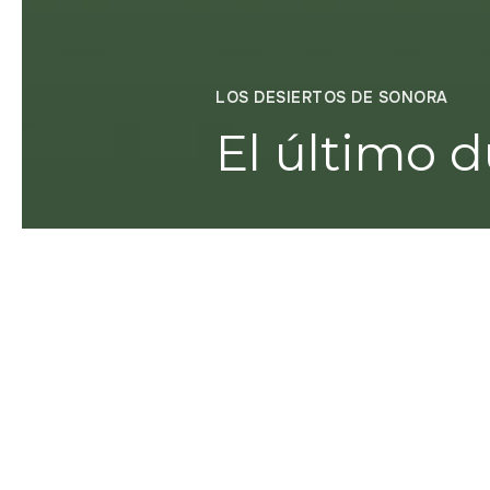
LOS DESIERTOS DE SONORA
El último d
Manuel Llanes
Los desiertos de Sonora son ho
western. Al hilo de película
pobladores de Sonora en los
revelación en Los detectives