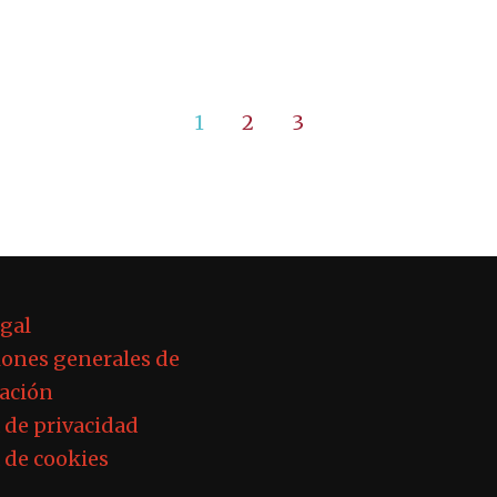
1
2
3
egal
ones generales de
ación
a de privacidad
a de cookies