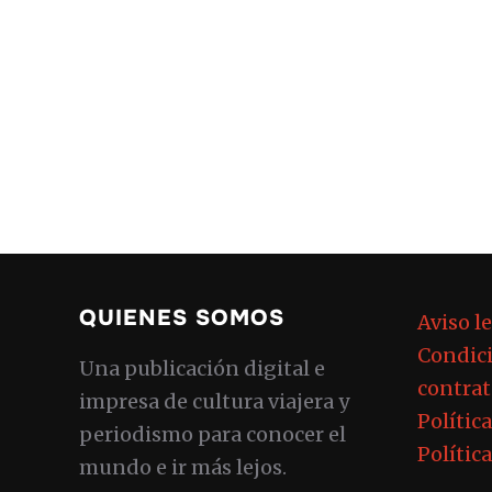
QUIENES SOMOS
Aviso l
Condici
Una publicación digital e
contrat
impresa de cultura viajera y
Polític
periodismo para conocer el
Polític
mundo e ir más lejos.