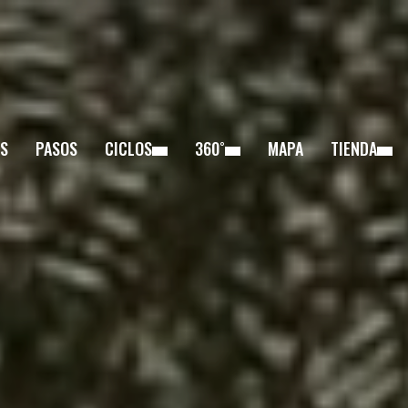
S
PASOS
CICLOS
360˚
MAPA
TIENDA