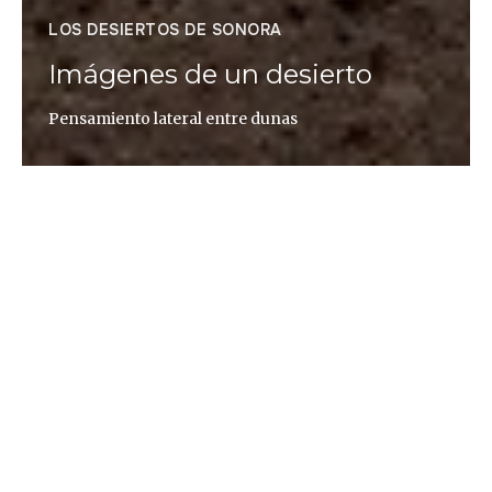
LOS DESIERTOS DE SONORA
Imágenes de un desierto
Pensamiento lateral entre dunas
Miguel Fernández Castro
Miguel Fernández de Castro (Hermosillo, Sonora,
México, 1986) es un artista que cuenta los desiertos
de su tierra desde dentro y desde allí. Sus desiertos
de Sonora nunca están vacíos y Fernández de
Castro se niega a aceptar esa condición (más
supuesta que real), el tópico, ideológico e
intencional no man’s land, y construye un lenguaje
visual disidente y digresivo que discute la actualidad