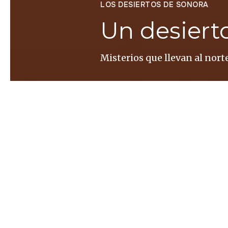
LOS DESIERTOS DE SONORA
Un desiert
Misterios que llevan al nort
Franco Félix
Un vestigio metálico en nues
los suicidas. Franco Felix re
poetas de Bolaño, entre esc
crecía en la vanguardia indu
1. El misterio de Madre (20