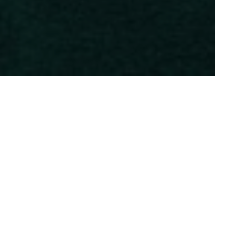
n raro, tan propio que
en su obra, atravesada por
 también de personajes
deseo mismo», leemos en
a de formas muy variadas.
o. Pero también un deseo de