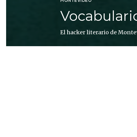
MONTEVIDEO
Vocabulari
El hacker literario de Mont
Jorge Carrión
AMOR A Levrero o lo amas o l
provoca adhesión o rechazo.
una poética del contraste. U
deseantes. «Con la edad ca
Dejen todo en mis manos (199
Encontramos un deseo carna