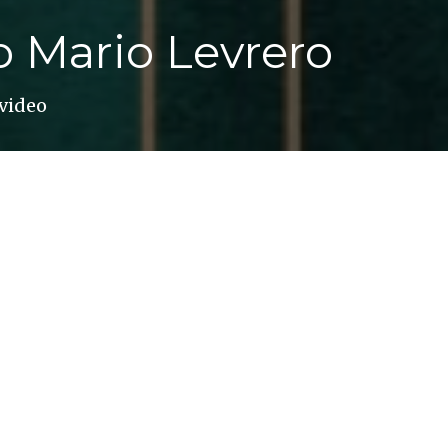
o Mario Levrero
evideo
o odias: no hay término medio. Es tan original, ta
 Esa visceralidad emocional también se encuentra 
na obra llena de personajes solitarios, pero llena
da vez me interesan menos los orgasmos y más el 
6). Y lo cierto es que el deseo recorre su escritur
l, dirigido ansiosamente hacia el cuerpo femenin