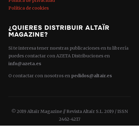
Política de privacidad
Política de cookies
¿QUIERES DISTRIBUIR ALTAÏR
MAGAZINE?
Si te interesa tener nuestras publicaciones en tu librería
puedes contactar con AZETA Distribuciones en
info@azeta.es
O contactar con nosotros en
pedidos@altair.es
© 2019 Altaïr Magazine // Revista Altaïr S.L. 2019 / ISSN
2462-4217
Diseñado por
WPZOOM