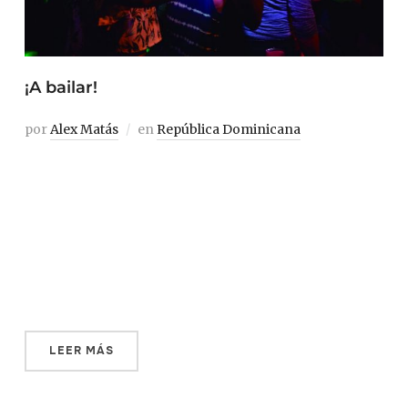
¡A bailar!
por
Alex Matás
en
República Dominicana
La herencia africana de la República Dominicana se ha
intentado esconder desde muchos ámbitos. Pero la
música no engaña. Recorremos los orígenes del ritmo
dominicano hasta llegar a la variedad musical actual. No
hay excusa para quedarse quieto: hay que bailar. Antes de
empezar a leer, te recomendamos que le […]
LEER MÁS