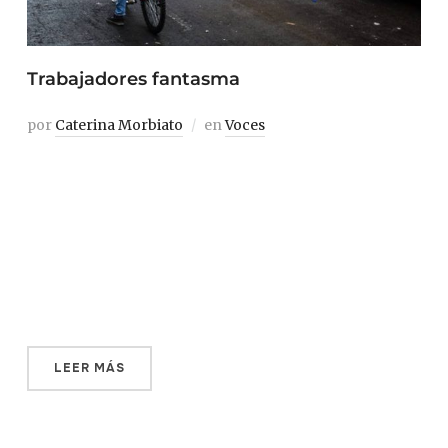
Trabajadores fantasma
por
Caterina Morbiato
en
Voces
Arandeni nunca intentó llamarlos. No tenía sentido.
Desde un principio esto se trató de ganar dinero, de
estar todo el día montada sobre una bicicleta, ser su
propia jefa, administrar su propio horario. Cualquier
cosa era mejor que pasar las horas, los días, encerrada
dentro de las cuatro paredes grises […]
LEER MÁS