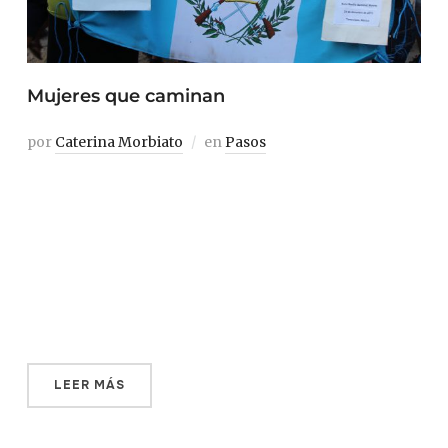
Mujeres que caminan
por
Caterina Morbiato
en
Pasos
Ciudad de México, diciembre de 2017. El autobús se
detiene y unas cuarenta personas salen a la acera. La
mayoría son mujeres de mediana edad; traen cachuchas
beige que les tapan las cabelleras y gafetes insertados en
cordoncitos rojos que les cuelgan del cuello. Falta poco
para la navidad, la […]
LEER MÁS