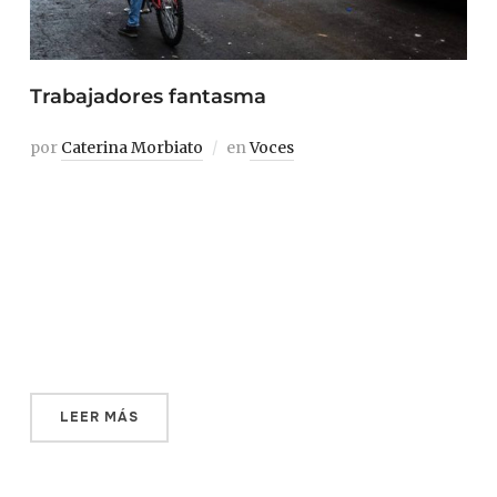
Trabajadores fantasma
por
Caterina Morbiato
en
Voces
Arandeni nunca intentó llamarlos. No tenía sentido.
Desde un principio esto se trató de ganar dinero, de
estar todo el día montada sobre una bicicleta, ser su
propia jefa, administrar su propio horario. Cualquier
cosa era mejor que pasar las horas, los días, encerrada
dentro de las cuatro paredes grises […]
LEER MÁS