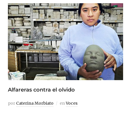
Alfareras contra el olvido
por
Caterina Morbiato
en
Voces
Aire Ahora Rita casi no escucha radio. En su lugar hoy ve
programas de política o series protagonizadas por