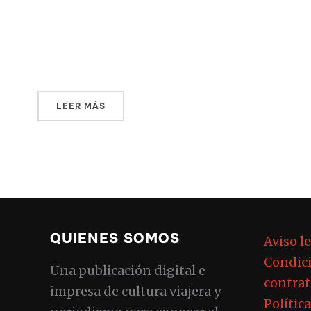
reflexión. La narrativa del pueblo se hace
poesía en esos versos que transitan por el
[…]
LEER MÁS
QUIENES SOMOS
Aviso l
Condici
Una publicación digital e
contrat
impresa de cultura viajera y
Polític