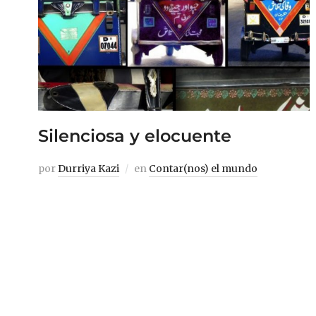
Silenciosa y elocuente
por
Durriya Kazi
en
Contar(nos) el mundo
Las expresiones escritas en las paredes de
las calles y de los medios de transporte
pakistaníes conforman todo un universo.
En él se brindan sentimientos personales,
escándalos, indignaciones, pérdidas,
deseos o simplemente, un momento de