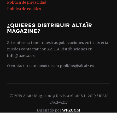
Política de privacidad
Política de cookies
¿QUIERES DISTRIBUIR ALTAÏR
MAGAZINE?
Si te interesa tener nuestras publicaciones en tu librería
puedes contactar con AZETA Distribuciones en
info@azeta.es
O contactar con nosotros en
pedidos@altair.es
© 2019 Altaïr Magazine // Revista Altaïr S.L. 2019 / ISSN
2462-4217
Diseñado por
WPZOOM