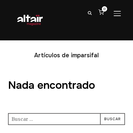
0
ALTER
Artículos de imparsifal
Nada encontrado
Parece que no podemos encontrar lo que estás
buscando. Quizás buscar puede ayudar.
Buscar: