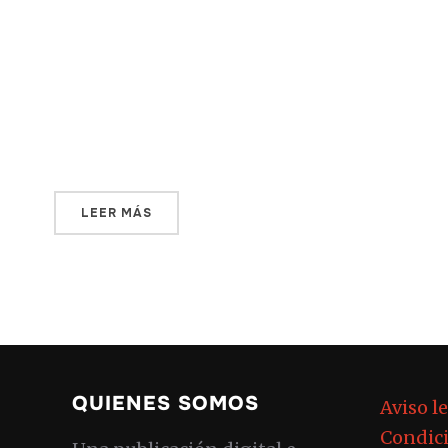
Hernández, Piedad Córdoba, un director de
una organización internacional, René
Higuita —un futbolista y héroe
colombiano según Alejandro, un cineasta y
[…]
LEER MÁS
QUIENES SOMOS
Aviso l
Condici