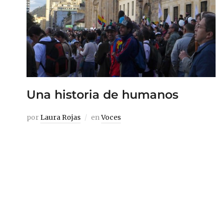
Una historia de humanos
por
Laura Rojas
en
Voces
Las caras eran diversas, desde
afrocolombianos, rasgos indígenas,
campesinos, mujeres, jóvenes con
distintivos, extranjeros, vascos, con sus
letreros de amnistía en el concierto de
Skartel. Entre las celebridades: Salud