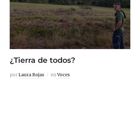
¿Tierra de todos?
por
Laura Rojas
en
Voces
La fecha ya estaba seleccionada para la X
Conferencia de las Fuerzas Armadas
Revolucionarias de Colombia – Ejército del
Pueblo, FARC – EP, y la convocatoria ya
estaba hecha para los periodistas e
investigadores del mundo. Las vías de