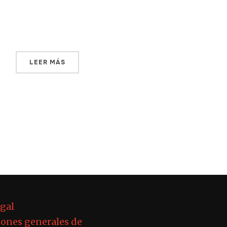
acceso serían por San Vicente del Caguán,
Caquetá, y La Macarena, […]
LEER MÁS
egal
ones generales de